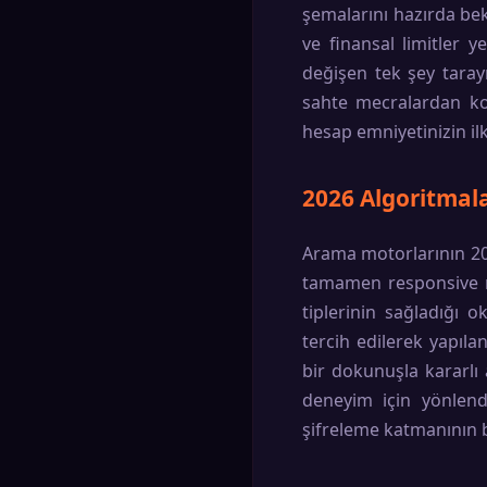
şemalarını hazırda bekl
ve finansal limitler y
değişen tek şey taray
sahte mecralardan ko
hesap emniyetinizin ilk
2026 Algoritmala
Arama motorlarının 202
tamamen responsive mi
tiplerinin sağladığı 
tercih edilerek yapılan
bir dokunuşla kararlı 
deneyim için yönlendi
şifreleme katmanının 