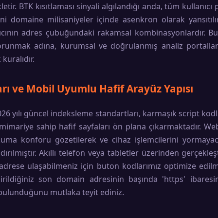
etir. BTK kısıtlaması sinyali algılandığı anda, tüm kullanıcı p
eni domaine milisaniyeler içinde asenkron olarak yansıtılı
ıcının adres çubuğundaki rakamsal kombinasyonlardır. Bu
runmak adına, kurumsal ve doğrulanmış analiz portalla
 kuralıdır.
rı ve Mobil Uyumlu Hafif Arayüz Yapısı
6 yılı güncel indeksleme standartları, karmaşık script kodl
mariye sahip hafif sayfaları ön plana çıkarmaktadır. We
okuma konforu gözetilerek ve cihaz işlemcilerini yormay
dırılmıştır. Akıllı telefon veya tabletler üzerinden gerçekle
adrese ulaşabilmeniz için buton kodlarımız optimize edilmişt
rildiğiniz son domain adresinin başında 'https' ibaresi
bulunduğunu mutlaka teyit ediniz.