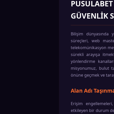
PUSULABET 
GÜVENLIK 
Bilişim dünyasında yü
süreçleri, web maste
telekomünikasyon mevzu
sürekli arayışa itme
yönlendirme kanalları
misyonumuz, bulut taba
önüne geçmek ve tarayı
Alan Adı Taşınma
Erişim engellemeleri,
etkileyen bir durum de