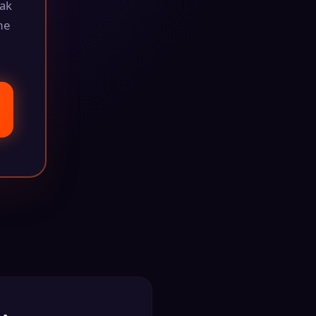
zak
me