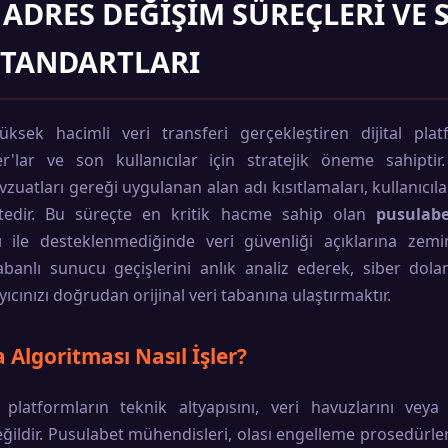
ADRES DEĞIŞIM SÜREÇLERI VE 
STANDARTLARI
ksek hacimli veri transferi gerçekleştiren dijital platfor
r'lar ve son kullanıcılar için stratejik öneme sahipti
atları gereği uygulanan alan adı kısıtlamaları, kullanıcı
ktedir. Bu süreçte en kritik hacme sahip olan
pusulabe
 ile desteklenmediğinde veri güvenliği açıklarına zemin
nlı sunucu geçişlerini anlık analiz ederek, siber dolandı
cınızı doğrudan orijinal veri tabanına ulaştırmaktır.
 Algoritması Nasıl İşler?
 platformların teknik altyapısını, veri havuzlarını veya 
ğildir. Pusulabet mühendisleri, olası engelleme prosedürler